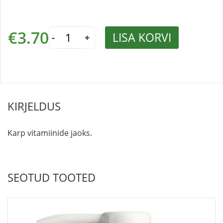
Vitamiinikarp
€
3.70
LISA KORVI
kogus
-
+
KIRJELDUS
Karp vitamiinide jaoks.
SEOTUD TOOTED