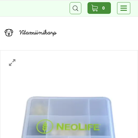
0
Vitamiinikarp