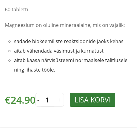
60 tabletti
Magneesium on oluline mineraalaine, mis on vajalik:
sadade biokeemiliste reaktsioonide jaoks kehas
aitab vähendada väsimust ja kurnatust
aitab kaasa närvisüsteemi normaalsele talitlusele
ning lihaste tööle.
Magnesium
€
24.90
LISA KORVI
Complex
-
+
kogus