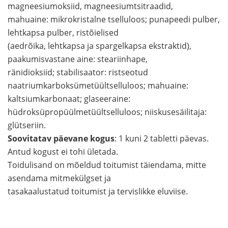
magneesiumoksiid, magneesiumtsitraadid,
mahuaine: mikrokristalne tselluloos; punapeedi pulber,
lehtkapsa pulber, ristõielised
(aedrõika, lehtkapsa ja spargelkapsa ekstraktid),
paakumisvastane aine: steariinhape,
ränidioksiid; stabilisaator: ristseotud
naatriumkarboksümetüültselluloos; mahuaine:
kaltsiumkarbonaat; glaseeraine:
hüdroksüpropüülmetüültselluloos; niiskusesäilitaja:
glütseriin.
Soovitatav päevane kogus
: 1 kuni 2 tabletti päevas.
Antud kogust ei tohi ületada.
Toidulisand on mõeldud toitumist täiendama, mitte
asendama mitmekülgset ja
tasakaalustatud toitumist ja tervislikke eluviise.