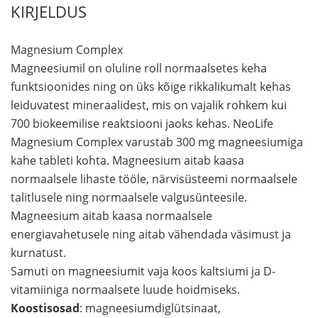
KIRJELDUS
Magnesium Complex
Magneesiumil on oluline roll normaalsetes keha
funktsioonides ning on üks kõige rikkalikumalt kehas
leiduvatest mineraalidest, mis on vajalik rohkem kui
700 biokeemilise reaktsiooni jaoks kehas. NeoLife
Magnesium Complex varustab 300 mg magneesiumiga
kahe tableti kohta. Magneesium aitab kaasa
normaalsele lihaste tööle, närvisüsteemi normaalsele
talitlusele ning normaalsele valgusünteesile.
Magneesium aitab kaasa normaalsele
energiavahetusele ning aitab vähendada väsimust ja
kurnatust.
Samuti on magneesiumit vaja koos kaltsiumi ja D-
vitamiiniga normaalsete luude hoidmiseks.
Koostisosad
: magneesiumdiglütsinaat,