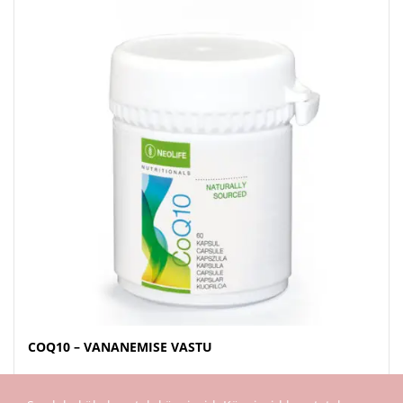
COQ10 – VANANEMISE VASTU
€
68.50